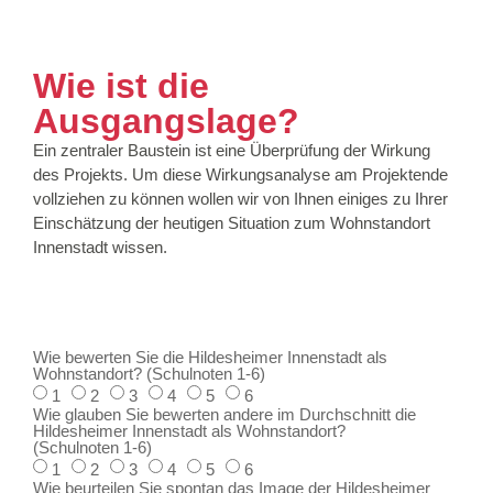
Wie ist die
Ausgangslage?
Ein zentraler Baustein ist eine Überprüfung der Wirkung
des Projekts. Um diese Wirkungsanalyse am Projektende
vollziehen zu können wollen wir von Ihnen einiges zu Ihrer
Einschätzung der heutigen Situation zum Wohnstandort
Innenstadt wissen.
Wie bewerten Sie die Hildesheimer Innenstadt als
Wohnstandort? (Schulnoten 1-6)
1
2
3
4
5
6
Wie glauben Sie bewerten andere im Durchschnitt die
Hildesheimer Innenstadt als Wohnstandort?
(Schulnoten 1-6)
1
2
3
4
5
6
Wie beurteilen Sie spontan das Image der Hildesheimer