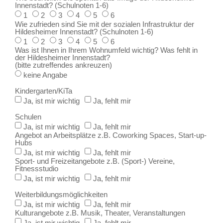
Innenstadt? (Schulnoten 1-6)
1
2
3
4
5
6
Wie zufrieden sind Sie mit der sozialen Infrastruktur der
Hildesheimer Innenstadt? (Schulnoten 1-6)
1
2
3
4
5
6
Was ist Ihnen in Ihrem Wohnumfeld wichtig? Was fehlt in
der Hildesheimer Innenstadt?
(bitte zutreffendes ankreuzen)
keine Angabe
Kindergarten/KiTa
Ja, ist mir wichtig
Ja, fehlt mir
Schulen
Ja, ist mir wichtig
Ja, fehlt mir
Angebot an Arbeitsplätze z.B. Coworking Spaces, Start-up-
Hubs
Ja, ist mir wichtig
Ja, fehlt mir
Sport- und Freizeitangebote z.B. (Sport-) Vereine,
Fitnessstudio
Ja, ist mir wichtig
Ja, fehlt mir
Weiterbildungsmöglichkeiten
Ja, ist mir wichtig
Ja, fehlt mir
Kulturangebote z.B. Musik, Theater, Veranstaltungen
Ja, ist mir wichtig
Ja, fehlt mir